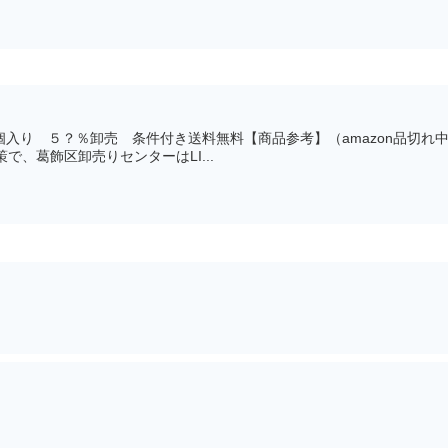
個入り ５？％卸売 条件付き送料無料【商品参考】（amazon品切れ中
で、葛飾区卸売りセンターはLI...