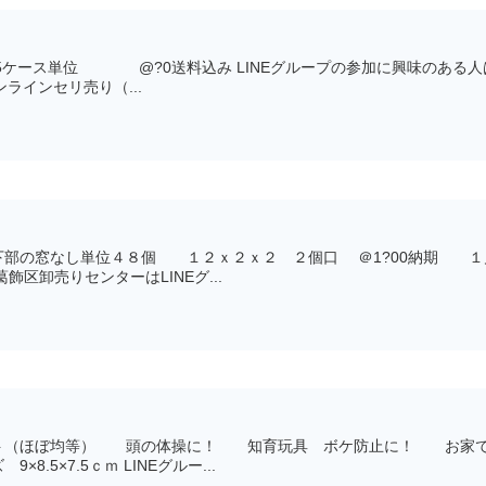
5ケース単位 @?0送料込み LINEグループの参加に興味のある人
ンラインセリ売り（...
部の窓なし単位４８個 １２ｘ２ｘ２ ２個口 ＠1?00納期 １月
飾区卸売りセンターはLINEグ...
ート（ほぼ均等） 頭の体操に！ 知育玩具 ボケ防止に！ お
.5×7.5ｃｍ LINEグルー...