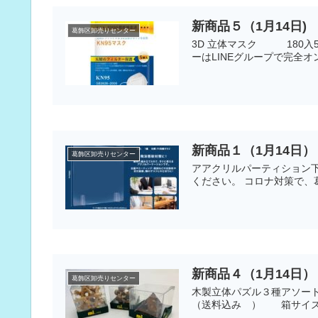
新商品５（1月14日)
葛飾区卸売りセンター
3D 立体マスク 180入
ーはLINEグループで完全オ
新商品１（1月14日）
葛飾区卸売りセンター
アアクリルパーティション下
ください。 コロナ対策で、葛
新商品４（1月14日）
葛飾区卸売りセンター
木製立体パズル３種アソ
（送料込み ） 箱サイズ 9×8