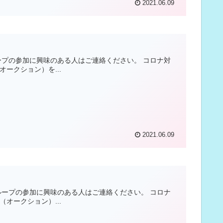
2021.06.09
ープの参加に興味のある人はご連絡ください。 コロナ対
ークション）を...
2021.06.09
ループの参加に興味のある人はご連絡ください。 コロナ
オークション）...