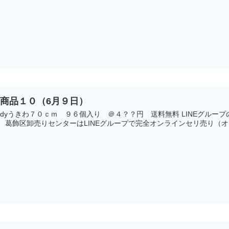
商品１０（6月９日）
odyうきわ７０ｃｍ ９６個入り ＠４？？円 送料無料 LINEグルー
、葛飾区卸売りセンターはLINEグループで完全オンラインセリ売り（オー