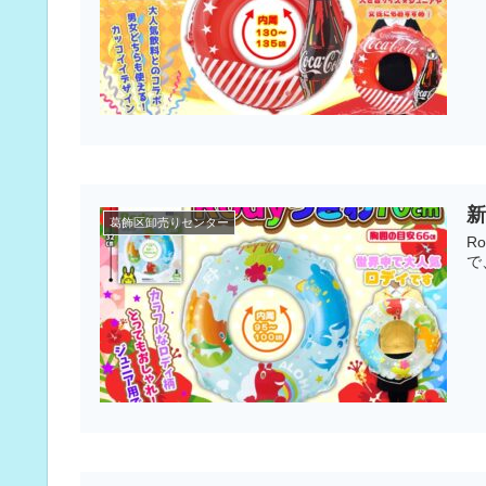
新
葛飾区卸売りセンター
R
で