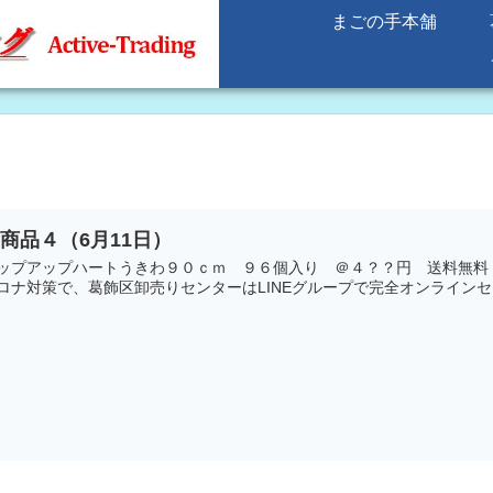
まごの手本舗
商品４（6月11日）
ップアップハートうきわ９０ｃｍ ９６個入り ＠４？？円 送料無料 
ロナ対策で、葛飾区卸売りセンターはLINEグループで完全オンラインセリ