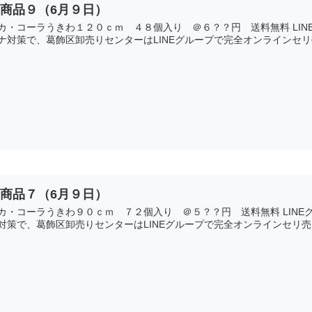
商品９（6月９日）
カ・コーラうきわ１２０ｃｍ ４８個入り ＠６？？円 送料無料 LIN
ナ対策で、葛飾区卸売りセンターはLINEグループで完全オンラインセリ売
商品７（6月９日）
カ・コーラうきわ９０ｃｍ ７２個入り ＠５？？円 送料無料 LINE
対策で、葛飾区卸売りセンターはLINEグループで完全オンラインセリ売り