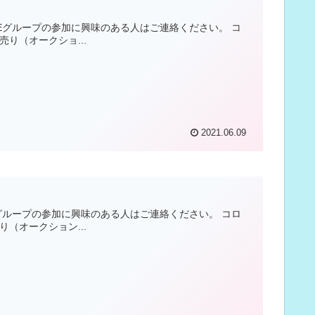
Eグループの参加に興味のある人はご連絡ください。 コ
り（オークショ...
2021.06.09
グループの参加に興味のある人はご連絡ください。 コロ
（オークション...