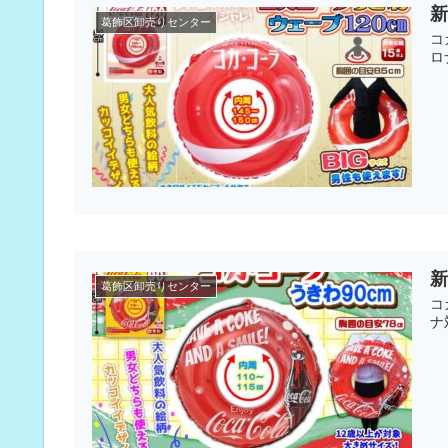
新
葛飾区卸売りセンター
コ
ロ
新
葛飾区卸売りセンター
コ
ナ