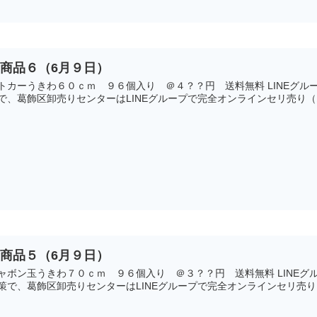
商品６（6月９日）
トカーうきわ６０ｃｍ ９６個入り ＠４？？円 送料無料 LINEグル
で、葛飾区卸売りセンターはLINEグループで完全オンラインセリ売り（オ
商品５（6月９日）
ャボン玉うきわ７０ｃｍ ９６個入り ＠３？？円 送料無料 LINEグ
策で、葛飾区卸売りセンターはLINEグループで完全オンラインセリ売り（