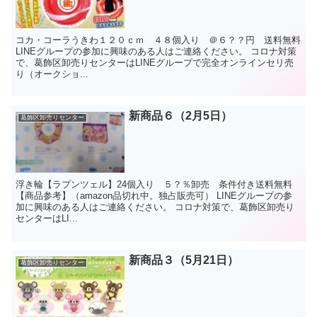
コカ・コーラうきわ１２０ｃｍ ４８個入り ＠６？？円 送料無料
LINEグループの参加に興味のある人はご連絡ください。 コロナ対策
で、葛飾区卸売りセンターはLINEグループで完全オンラインセリ売
り（オークショ...
新商品６（2月5日）
葛飾区卸売りセンター
浮き輪【ラプンツェル】24個入り ５？％卸売 条件付き送料無料
【商品参考】（amazon品切れ中。独占販売可） LINEグループの参
加に興味のある人はご連絡ください。 コロナ対策で、葛飾区卸売り
センターはLI...
新商品３（5月21日）
葛飾区卸売りセンター